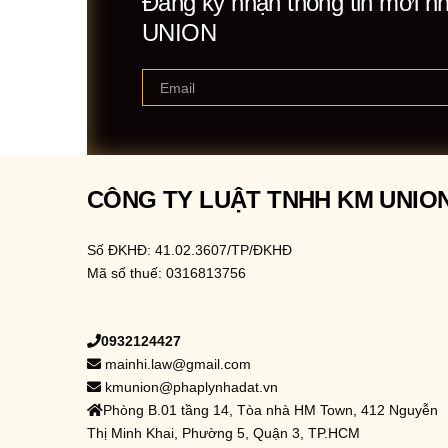
Đăng ký nhận thông tin mới n
UNION
CÔNG TY LUẬT TNHH KM UNIO
Số ĐKHĐ: 41.02.3607/TP/ĐKHĐ
Mã số thuế: 0316813756
0932124427
mainhi.law@gmail.com
kmunion@phaplynhadat.vn
Phòng B.01 tầng 14, Tòa nhà HM Town, 412 Nguyễn
Thị Minh Khai, Phường 5, Quận 3, TP.HCM