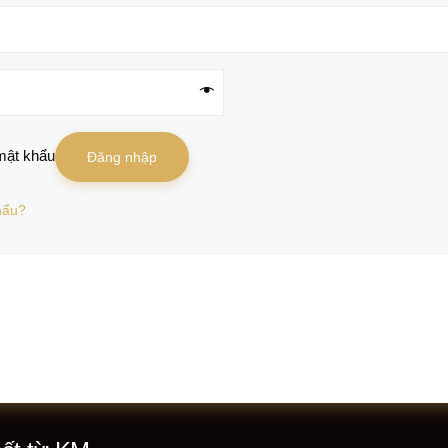
mật khẩu
Đăng nhập
hẩu?