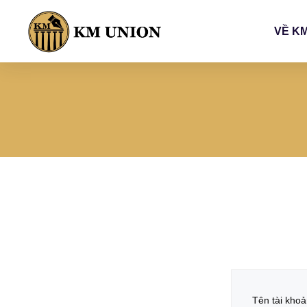
VỀ K
Tên tài khoả