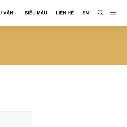
Ư VẤN
BIỂU MẪU
LIÊN HỆ
EN