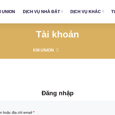
M UNION
DỊCH VỤ NHÀ ĐẤT
DỊCH VỤ KHÁC
T
Tài khoản
KM UNION
Tài khoản
Đăng nhập
n hoặc địa chỉ email
*