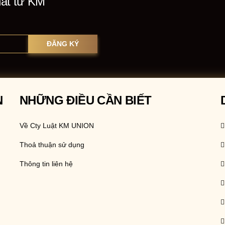
hất từ KM
N
NHỮNG ĐIỀU CẦN BIẾT
Về Cty Luật KM UNION
Thoả thuận sử dụng
Thông tin liên hệ