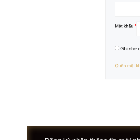
Mật khẩu
*
Ghi nhớ 
Quên mật k