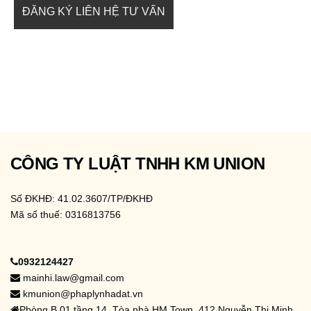
CÔNG TY LUẬT TNHH KM UNION
Số ĐKHĐ: 41.02.3607/TP/ĐKHĐ
Mã số thuế: 0316813756
0932124427
mainhi.law@gmail.com
kmunion@phaplynhadat.vn
Phòng B.01 tầng 14, Tòa nhà HM Town, 412 Nguyễn Thị Minh