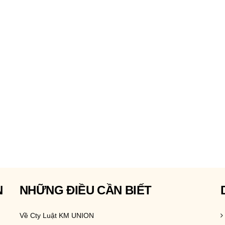
N
NHỮNG ĐIỀU CẦN BIẾT
Về Cty Luật KM UNION