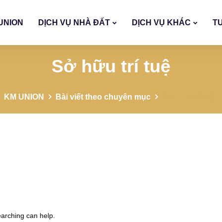
UNION
DỊCH VỤ NHÀ ĐẤT
DỊCH VỤ KHÁC
T
Sở hữu trí tuệ
KM UNION
Bài viết theo chuyên mục
Sở hữu trí tuệ
earching can help.