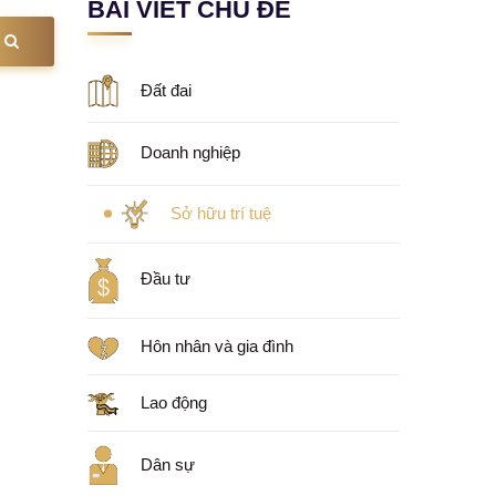
BÀI VIẾT CHỦ ĐỀ
Đất đai
Doanh nghiệp
Sở hữu trí tuệ
Đầu tư
Hôn nhân và gia đình
Lao động
Dân sự