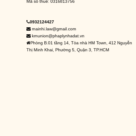
Mã số thuế: 0316813756
0932124427
mainhi.law@gmail.com
kmunion@phaplynhadat.vn
Phòng B.01 tầng 14, Tòa nhà HM Town, 412 Nguyễn
Thị Minh Khai, Phường 5, Quận 3, TP.HCM