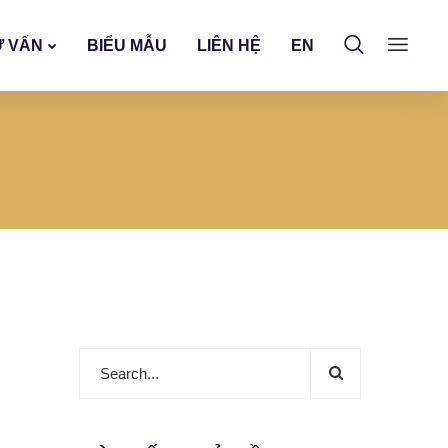
Ư VẤN
BIỂU MẪU
LIÊN HỆ
EN