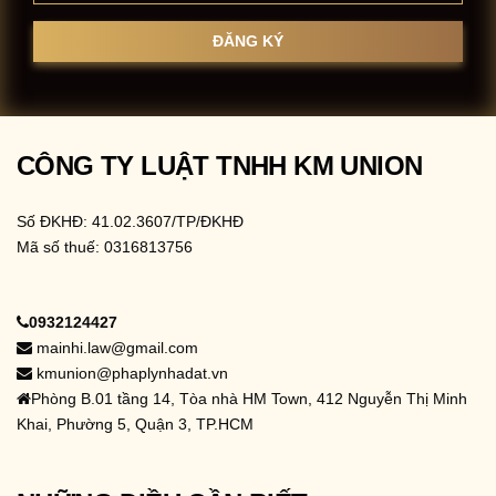
CÔNG TY LUẬT TNHH KM UNION
Số ĐKHĐ: 41.02.3607/TP/ĐKHĐ
Mã số thuế: 0316813756
0932124427
mainhi.law@gmail.com
kmunion@phaplynhadat.vn
Phòng B.01 tầng 14, Tòa nhà HM Town, 412 Nguyễn Thị Minh
Khai, Phường 5, Quận 3, TP.HCM