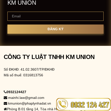
KM UNION
CÔNG TY LUẬT TNHH KM UNION
Số ĐKHĐ: 41.02.3607/TP/ĐKHĐ
Mã số thuế: 0316813756
0932124427
mainhi.law@gmail.com
kmunion@phaplynhadat.vn
Phòng B.01 tầng 14, Tòa nhà HM Town, 412 Nguyễn Thị Minh