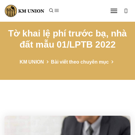
Tờ khai lệ phí trước bạ, nhà
đất mẫu 01/LPTB 2022
KM UNION
Bài viết theo chuyên mục
Tờ khai lệ phí trước bạ, nhà đất mẫu 01/LPTB 2022