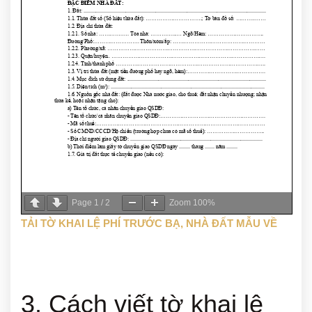
Page
1
/
2
Zoom
100%
TẢI TỜ KHAI LỆ PHÍ TRƯỚC BẠ, NHÀ ĐẤT MẪU VỀ
3. Cách viết tờ khai lệ