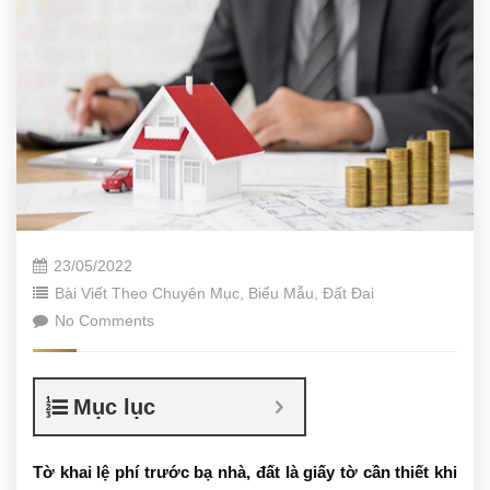
23/05/2022
Bài Viết Theo Chuyên Mục
,
Biểu Mẫu
,
Đất Đai
No Comments
Mục lục
Tờ khai lệ phí trước bạ nhà, đất là giấy tờ cần thiết khi