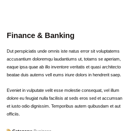
Finance & Banking
Dut perspiciatis unde omnis iste natus error sit voluptatems
accusantium doloremqu laudantiums ut, totams se aperiam,
eaque ipsa quae ab illo inventore veritatis et quasi architecto
beatae duis autems vell eums iriure dolors in hendrerit saep.
Eveniet in vulputate velit esse molestie consequat, vel illum
dolore eu feugiat nulla facilisis at seds eros sed et accumsan
et iusto odio dignissim. Temporibus autem quibusdam et aut
officiis.