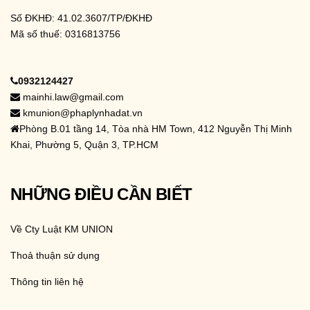
Số ĐKHĐ: 41.02.3607/TP/ĐKHĐ
Mã số thuế: 0316813756
0932124427
mainhi.law@gmail.com
kmunion@phaplynhadat.vn
Phòng B.01 tầng 14, Tòa nhà HM Town, 412 Nguyễn Thị Minh
Khai, Phường 5, Quận 3, TP.HCM
NHỮNG ĐIỀU CẦN BIẾT
Về Cty Luật KM UNION
Thoả thuận sử dụng
Thông tin liên hệ